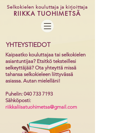
Selkokielen kouluttaja ja kirjoittaja
RIIKKA TUOHIME
TSÄ
YHTEYSTIEDOT
Kaipaatko kouluttajaa tai selkokielen
asiantuntijaa? Etsitkö teksteillesi
selkeyttäjää? Ota yhteyttä missä
tahansa
selkokieleen liittyvässä
asiassa. Autan mielelläni!
Puhelin:
040 733 7193
Sähköposti:
riikkaliisatuohimetsa@gmail.com