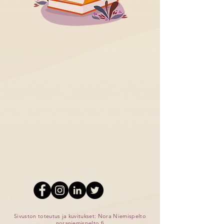
Sivuston toteutus ja kuvitukset: Nora Niemispelto
noraniemispelto.fi